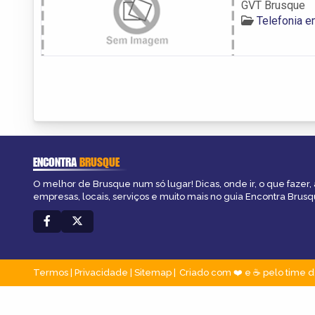
GVT Brusque
Telefonia 
ENCONTRA
BRUSQUE
O melhor de Brusque num só lugar! Dicas, onde ir, o que fazer,
empresas, locais, serviços e muito mais no guia Encontra Brusq
Termos
|
Privacidade
|
Sitemap
Criado com ❤️ e ☕ pelo time d