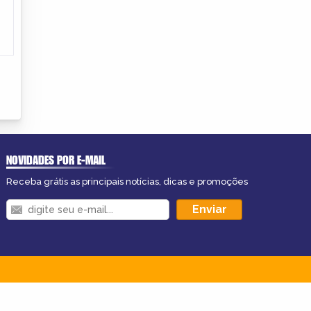
NOVIDADES POR E-MAIL
Receba grátis as principais notícias, dicas e promoções