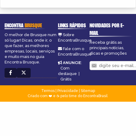
ENCONTRA
BRUSQUE
LINKS RÁPIDOS
NOVIDADES POR E-
MAIL
O melhor de Brusque num
Sobre
só lugar! Dicas, onde ir, o
EncontraBrusque
Receba grátis as
que fazer, as melhores
principais notícias,
Fale com o
empresas, locais, serviços
dicas e promoções
EncontraBrusque
e muito mais no guia
Encontra Brusque.
ANUNCIE
:
Com
destaque
|
Grátis
Termos
|
Privacidade
|
Sitemap
Criado com ❤️ e ☕ pelo time do EncontraBrasil