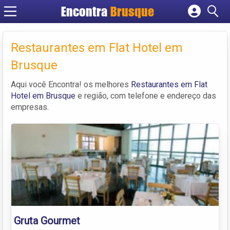
Encontra
Brusque
Cadastrar empresa
Fazer login
Restaurantes em Flat Hotel em
Criar conta
Brusque
Aqui você Encontra! os melhores
Restaurantes em Flat
Hotel em Brusque
e região, com telefone e endereço das
empresas.
Gruta Gourmet