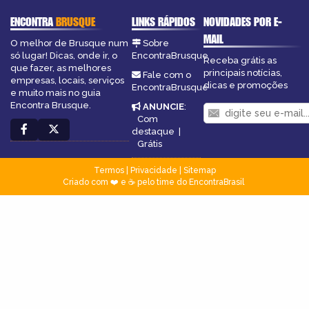
ENCONTRA
BRUSQUE
LINKS RÁPIDOS
NOVIDADES POR E-
MAIL
O melhor de Brusque num
Sobre
só lugar! Dicas, onde ir, o
EncontraBrusque
Receba grátis as
que fazer, as melhores
principais notícias,
Fale com o
empresas, locais, serviços
dicas e promoções
EncontraBrusque
e muito mais no guia
Encontra Brusque.
ANUNCIE
:
Com
destaque
|
Grátis
Termos
|
Privacidade
|
Sitemap
Criado com ❤️ e ☕ pelo time do EncontraBrasil