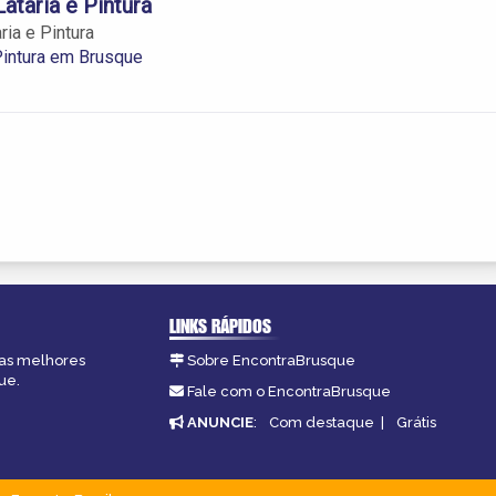
ataria e Pintura
ria e Pintura
 Pintura em Brusque
LINKS RÁPIDOS
 as melhores
Sobre EncontraBrusque
ue.
Fale com o EncontraBrusque
ANUNCIE
:
Com destaque
|
Grátis