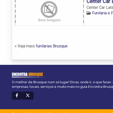
Center Car L
Center Car Lata
Funilaria e
» Veja mais
funilarias Brusque
ENCONTRA
BRUSQUE
O melhor de Brusque num só lugar! Dicas, onde ir, o que fazer,
empresas, locais, serviços e muito mais no guia Encontra Brusq