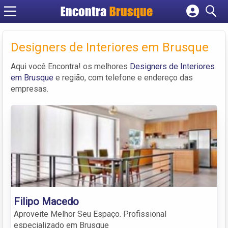
Encontra
Brusque
Cadastrar empresa
Fazer login
Designers de Interiores em Brusque
Criar conta
Aqui você Encontra! os melhores
Designers de Interiores
em Brusque
e região, com telefone e endereço das
empresas.
Filipo Macedo
Aproveite Melhor Seu Espaço. Profissional
especializado em Brusque