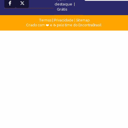
destaque
|
Grátis
Termos
|
Privacidade
|
Sitemap
Criado com ❤️ e ☕ pelo time do EncontraBrasil