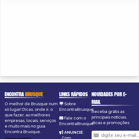
ENCONTRA
BRUSQUE
LINKS RÁPIDOS
NOVIDADES POR E-
MAIL
O melhor de Brusque num
Sobre
só lugar! Dicas, onde ir, o
EncontraBrusque
Receba grátis as
que fazer, as melhores
principais notícias,
Fale com o
empresas, locais, serviços
dicas e promoções
EncontraBrusque
e muito mais no guia
Encontra Brusque.
ANUNCIE
:
Com