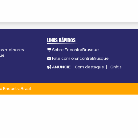
LINKS RÁPIDOS
 as melhores
Sobre EncontraBrusque
ue.
Fale com o EncontraBrusque
ANUNCIE
:
Com destaque
|
Grátis
o EncontraBrasil