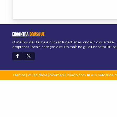
ENCONTRA
BRUSQUE
O melhor de Brusque num só lugar! Dicas, onde ir, o que fazer,
empresas, locais, serviços e muito mais no guia Encontra Brusq
Termos
|
Privacidade
|
Sitemap
Criado com ❤️ e ☕ pelo time d