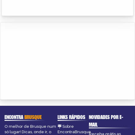
ENCONTRA
BRUSQUE
LINKS RÁPIDOS
NOVIDADES POR E-
MAIL
O melhor de Brusque num
Sobre
só lugar! Dicas, onde ir, o
EncontraBrusque
Receba grátis as