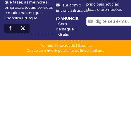
que fazer, as melhores
principais notícias,
Fale com o
empresas, locais, serviços
dicas e promoções
EncontraBrusque
e muito mais no guia
Encontra Brusque.
ANUNCIE
:
Com
destaque
|
Grátis
Termos
|
Privacidade
|
Sitemap
Criado com ❤️ e ☕ pelo time do EncontraBrasil