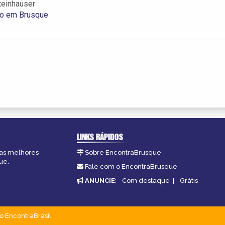
teinhauser
co em Brusque
LINKS RÁPIDOS
 as melhores
Sobre EncontraBrusque
ue.
Fale com o EncontraBrusque
ANUNCIE
:
Com destaque
|
Grátis
o EncontraBrasil