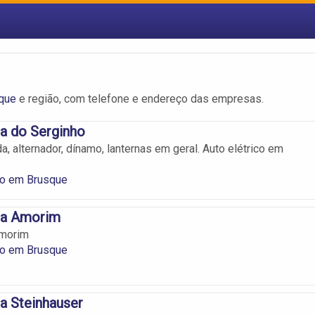
sque
e região, com telefone e endereço das empresas.
ca do Serginho
a, alternador, dínamo, lanternas em geral. Auto elétrico em
co em Brusque
ca Amorim
Amorim
co em Brusque
ca Steinhauser