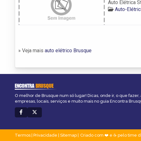
Auto Elétrica S
Auto-Elétri
» Veja mais
auto elétrico Brusque
ENCONTRA
BRUSQUE
O melhor de Brusque num só lugar! Dicas, onde ir, o que fazer,
empresas, locais, serviços e muito mais no guia Encontra Brusq
Termos
|
Privacidade
|
Sitemap
Criado com ❤️ e ☕ pelo time d