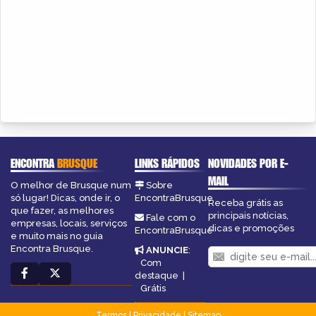
ENCONTRA
BRUSQUE
LINKS RÁPIDOS
NOVIDADES POR E-
MAIL
O melhor de Brusque num
Sobre
só lugar! Dicas, onde ir, o
EncontraBrusque
Receba grátis as
que fazer, as melhores
principais notícias,
Fale com o
empresas, locais, serviços
dicas e promoções
EncontraBrusque
e muito mais no guia
Encontra Brusque.
ANUNCIE
:
Com
destaque
|
Grátis
Termos
|
Privacidade
|
Sitemap