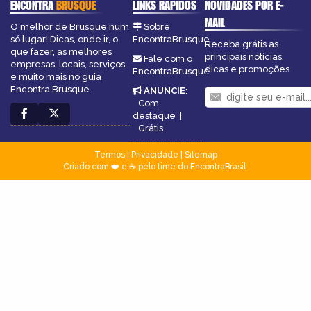
ENCONTRA
BRUSQUE
LINKS RÁPIDOS
NOVIDADES POR E-
MAIL
O melhor de Brusque num
Sobre
só lugar! Dicas, onde ir, o
EncontraBrusque
Receba grátis as
que fazer, as melhores
principais notícias,
Fale com o
empresas, locais, serviços
dicas e promoções
EncontraBrusque
e muito mais no guia
Encontra Brusque.
ANUNCIE
:
Com
destaque
|
Grátis
Termos
|
Privacidade
|
Sitemap
Criado com ❤️ e ☕ pelo time do EncontraBrasil