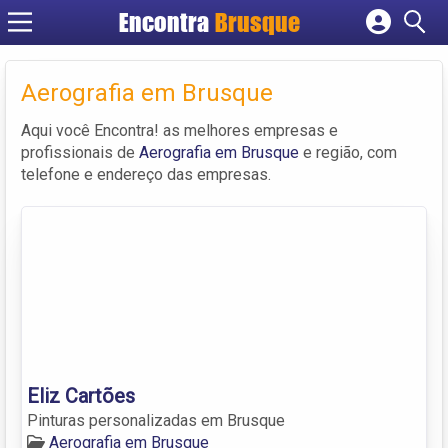
Encontra
Brusque
Cadastrar empresa
Fazer login
Aerografia em Brusque
Criar conta
Aqui você Encontra! as melhores empresas e
profissionais de
Aerografia em Brusque
e região, com
telefone e endereço das empresas.
Eliz Cartões
Pinturas personalizadas em Brusque
Aerografia em Brusque