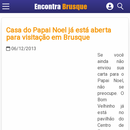
Encontra
Brusque
Cadastrar empresa
Fazer login
Casa do Papai Noel já está aberta
Criar conta
para visitação em Brusque
06/12/2013
Se você
ainda não
enviou sua
carta para o
Papai Noel,
não se
preocupe. O
Bom
Velhinho já
está no
pavilhão do
Centro de