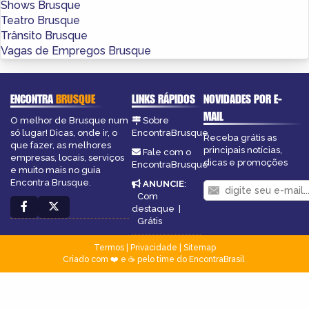
Shows Brusque
Teatro Brusque
Trânsito Brusque
Vagas de Empregos Brusque
ENCONTRA
BRUSQUE
LINKS RÁPIDOS
NOVIDADES POR E-
MAIL
O melhor de Brusque num
Sobre
só lugar! Dicas, onde ir, o
EncontraBrusque
Receba grátis as
que fazer, as melhores
principais notícias,
Fale com o
empresas, locais, serviços
dicas e promoções
EncontraBrusque
e muito mais no guia
Encontra Brusque.
ANUNCIE
:
Com
destaque
|
Grátis
Termos
|
Privacidade
|
Sitemap
Criado com ❤️ e ☕ pelo time do EncontraBrasil