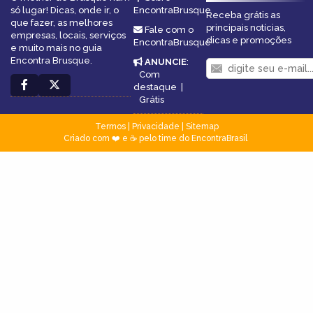
só lugar! Dicas, onde ir, o
EncontraBrusque
Receba grátis as
que fazer, as melhores
principais notícias,
Fale com o
empresas, locais, serviços
dicas e promoções
EncontraBrusque
e muito mais no guia
Encontra Brusque.
ANUNCIE
:
Com
destaque
|
Grátis
Termos
|
Privacidade
|
Sitemap
Criado com ❤️ e ☕ pelo time do EncontraBrasil