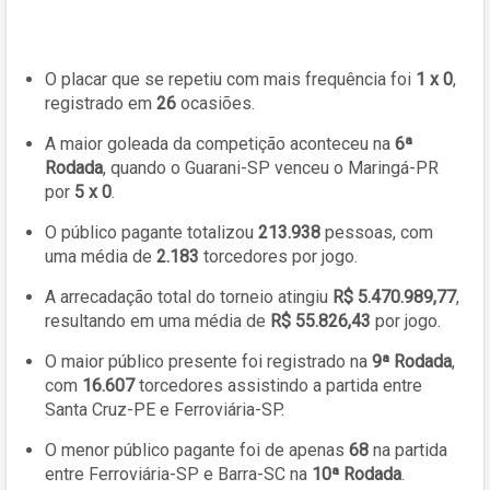
O placar que se repetiu com mais frequência foi
1 x 0
,
registrado em
26
ocasiões.
A maior goleada da competição aconteceu na
6ª
Rodada
, quando o Guarani-SP venceu o Maringá-PR
por
5 x 0
.
O público pagante totalizou
213.938
pessoas, com
uma média de
2.183
torcedores por jogo.
A arrecadação total do torneio atingiu
R$ 5.470.989,77
,
resultando em uma média de
R$ 55.826,43
por jogo.
O maior público presente foi registrado na
9ª Rodada
,
com
16.607
torcedores assistindo a partida entre
Santa Cruz-PE e Ferroviária-SP.
O menor público pagante foi de apenas
68
na partida
entre Ferroviária-SP e Barra-SC na
10ª Rodada
.