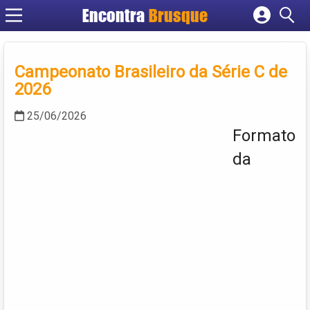
Encontra
Brusque
Cadastrar empresa
Fazer login
Campeonato Brasileiro da Série C de
Criar conta
2026
25/06/2026
Formato
da