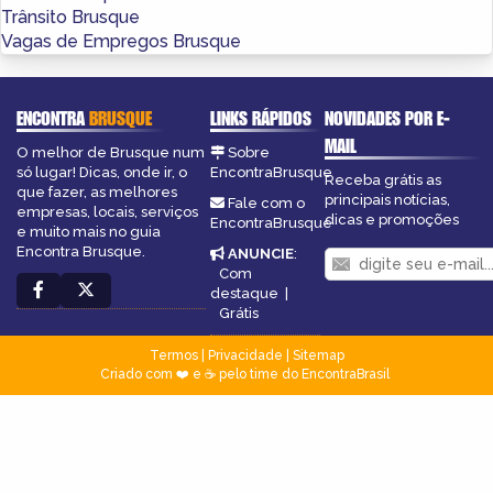
Trânsito Brusque
Vagas de Empregos Brusque
ENCONTRA
BRUSQUE
LINKS RÁPIDOS
NOVIDADES POR E-
MAIL
O melhor de Brusque num
Sobre
só lugar! Dicas, onde ir, o
EncontraBrusque
Receba grátis as
que fazer, as melhores
principais notícias,
Fale com o
empresas, locais, serviços
dicas e promoções
EncontraBrusque
e muito mais no guia
Encontra Brusque.
ANUNCIE
:
Com
destaque
|
Grátis
Termos
|
Privacidade
|
Sitemap
Criado com ❤️ e ☕ pelo time do EncontraBrasil