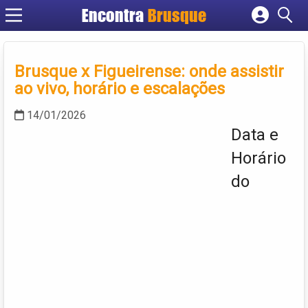
Encontra
Brusque
Cadastrar empresa
Fazer login
Brusque x Figueirense: onde assistir
Criar conta
ao vivo, horário e escalações
14/01/2026
Data e
Horário
do