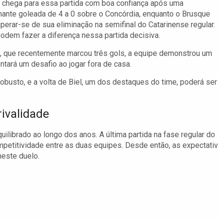
 chega para essa partida com boa confiança após uma
ante goleada de 4 a 0 sobre o Concórdia, enquanto o Brusque
perar-se de sua eliminação na semifinal do Catarinense regular.
dem fazer a diferença nessa partida decisiva.
s, que recentemente marcou três gols, a equipe demonstrou um
entará um desafio ao jogar fora de casa.
obusto, e a volta de Biel, um dos destaques do time, poderá ser
rivalidade
uilibrado ao longo dos anos. A última partida na fase regular do
petitividade entre as duas equipes. Desde então, as expectati
neste duelo.