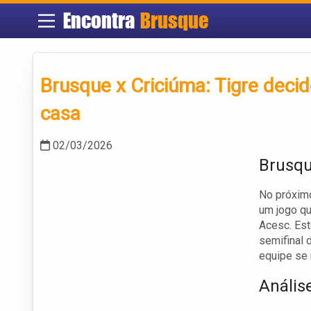
Encontra
Brusque
Brusque x Criciúma: Tigre decid
casa
02/03/2026
Brusqu
No próximo
um jogo qu
Acesc. Est
semifinal 
equipe se 
Anális