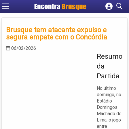
Encontra
Brusque
Cadastrar empresa
Fazer login
Brusque tem atacante expulso e
Criar conta
segura empate com o Concórdia
06/02/2026
Resumo
da
Partida
No último
domingo, no
Estádio
Domingos
Machado de
Lima, o jogo
entre