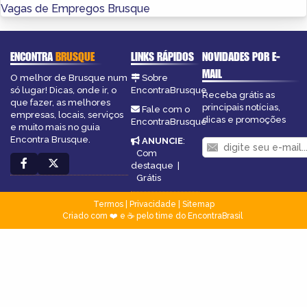
Vagas de Empregos Brusque
ENCONTRA
BRUSQUE
LINKS RÁPIDOS
NOVIDADES POR E-
MAIL
O melhor de Brusque num
Sobre
só lugar! Dicas, onde ir, o
EncontraBrusque
Receba grátis as
que fazer, as melhores
principais notícias,
Fale com o
empresas, locais, serviços
dicas e promoções
EncontraBrusque
e muito mais no guia
Encontra Brusque.
ANUNCIE
:
Com
destaque
|
Grátis
Termos
|
Privacidade
|
Sitemap
Criado com ❤️ e ☕ pelo time do EncontraBrasil