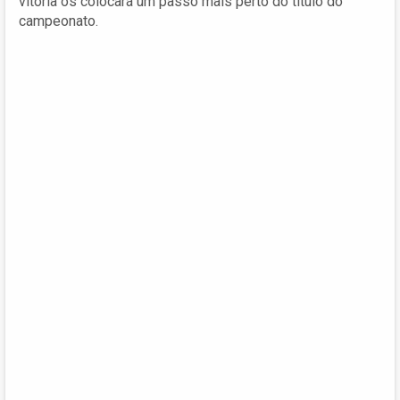
vitória os colocará um passo mais perto do título do
campeonato.