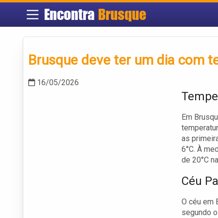
Encontra
Brusque
Brusque deve ter um dia com t
16/05/2026
Temper
Em Brusque
temperatur
as primeir
6°C. À med
de 20°C na
Céu Pa
O céu em B
segundo o 