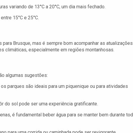
ras variando de 13°C a 20°C, um dia mais fechado.
entre 15°C e 25°C.
vos para Brusque, mas é sempre bom acompanhar as atualizações
es climáticas, especialmente em regiões montanhosas.
stão algumas sugestões:
 os parques são ideais para um piquenique ou para atividades
r do sol pode ser uma experiência gratificante.
as, é fundamental beber água para se manter bem durante to
eno para uma corrida ou caminhada pode ser revigorante.