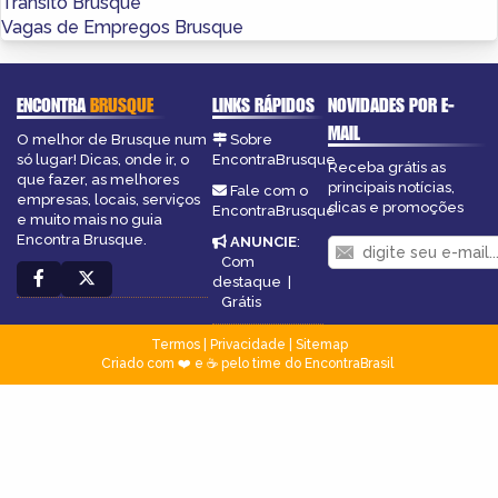
Trânsito Brusque
Vagas de Empregos Brusque
ENCONTRA
BRUSQUE
LINKS RÁPIDOS
NOVIDADES POR E-
MAIL
O melhor de Brusque num
Sobre
só lugar! Dicas, onde ir, o
EncontraBrusque
Receba grátis as
que fazer, as melhores
principais notícias,
Fale com o
empresas, locais, serviços
dicas e promoções
EncontraBrusque
e muito mais no guia
Encontra Brusque.
ANUNCIE
:
Com
destaque
|
Grátis
Termos
|
Privacidade
|
Sitemap
Criado com ❤️ e ☕ pelo time do EncontraBrasil