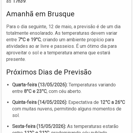
às
17h39
.
Amanhã em Brusque
Para o dia seguinte, 12 de maio, a previsão é de um dia
totalmente ensolarado. As temperaturas devem variar
entre
7°C e 19°C
, criando um ambiente propício para
atividades ao ar livre e passeios. É um ótimo dia para
aproveitar o sol e a temperatura amena que estará
presente.
Próximos Dias de Previsão
Quarta-feira (13/05/2026):
Temperaturas variando
entre
8°C e 23°C
, com céu aberto.
Quinta-feira (14/05/2026):
Expectativa de
12°C a 26°C
com muitas nuvens, permitindo alguns momentos de
sol.
Sexta-feira (15/05/2026):
As temperaturas estarão
entre
11°C e 21°C
, predominando céu nublado.