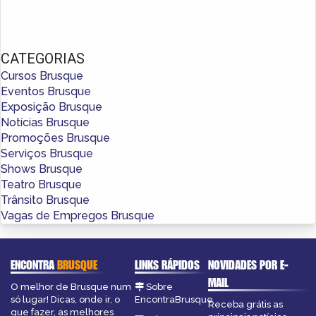
CATEGORIAS
Cursos Brusque
Eventos Brusque
Exposição Brusque
Notícias Brusque
Promoções Brusque
Serviços Brusque
Shows Brusque
Teatro Brusque
Trânsito Brusque
Vagas de Empregos Brusque
ENCONTRA
BRUSQUE
LINKS RÁPIDOS
NOVIDADES POR E-
MAIL
O melhor de Brusque num
Sobre
só lugar! Dicas, onde ir, o
EncontraBrusque
Receba grátis as
que fazer, as melhores