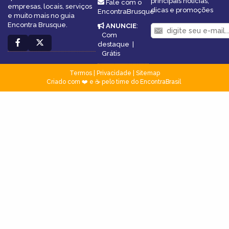
principais notícias,
Fale com o
empresas, locais, serviços
dicas e promoções
EncontraBrusque
e muito mais no guia
Encontra Brusque.
ANUNCIE
:
Com
destaque
|
Grátis
Termos
|
Privacidade
|
Sitemap
Criado com ❤️ e ☕ pelo time do EncontraBrasil