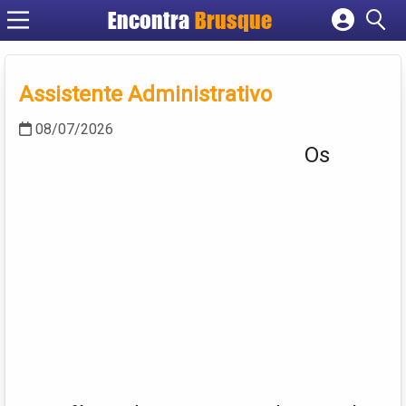
Encontra
Brusque
Cadastrar empresa
Fazer login
Assistente Administrativo
Criar conta
08/07/2026
Os