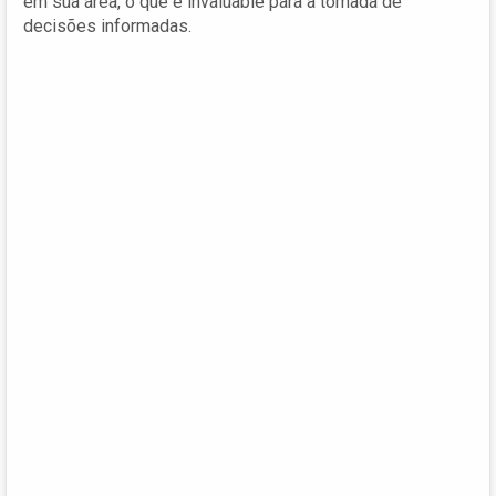
em sua área, o que é invaluable para a tomada de
decisões informadas.