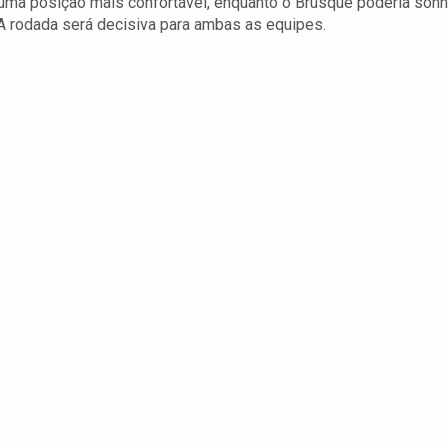
 uma posição mais confortável, enquanto o Brusque poderia sonh
A rodada será decisiva para ambas as equipes.