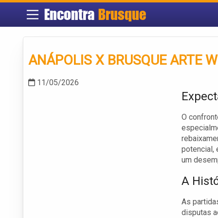
Encontra
Brusque
ANÁPOLIS X BRUSQUE ARTE W
11/05/2026
Expect
O confront
especialme
rebaixamen
potencial
um desemp
A Hist
As partida
disputas a