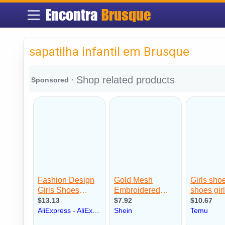
Encontra
Brusque
sapatilha infantil em Brusque