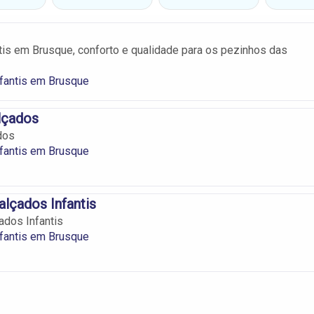
tis em Brusque, conforto e qualidade para os pezinhos das
fantis em Brusque
lçados
dos
fantis em Brusque
alçados Infantis
ados Infantis
fantis em Brusque