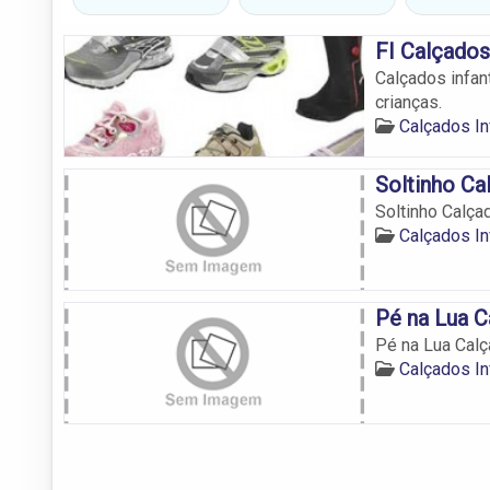
FI Calçados
Calçados infan
crianças.
Calçados In
Soltinho Ca
Soltinho Calça
Calçados In
Pé na Lua C
Pé na Lua Calç
Calçados In