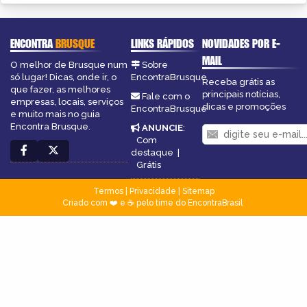
ENCONTRA
BRUSQUE
LINKS RÁPIDOS
NOVIDADES POR E-
MAIL
O melhor de Brusque num
Sobre
só lugar! Dicas, onde ir, o
EncontraBrusque
Receba grátis as
que fazer, as melhores
principais notícias,
Fale com o
empresas, locais, serviços
dicas e promoções
EncontraBrusque
e muito mais no guia
Encontra Brusque.
ANUNCIE
:
Com
destaque
|
Grátis
Termos
|
Privacidade
|
Sitemap
Criado com ❤️ e ☕ pelo time do EncontraBrasil