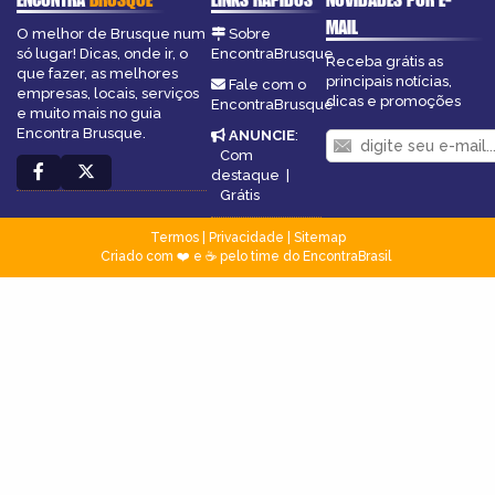
MAIL
O melhor de Brusque num
Sobre
só lugar! Dicas, onde ir, o
EncontraBrusque
Receba grátis as
que fazer, as melhores
principais notícias,
Fale com o
empresas, locais, serviços
dicas e promoções
EncontraBrusque
e muito mais no guia
Encontra Brusque.
ANUNCIE
:
Com
destaque
|
Grátis
Termos
|
Privacidade
|
Sitemap
Criado com ❤️ e ☕ pelo time do EncontraBrasil