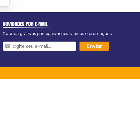
NOVIDADES POR E-MAIL
Receba grátis as principais notícias, dicas e promoções