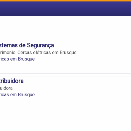
istemas de Segurança
trimônio. Cercas elétricas em Brusque.
ricas em Brusque
ribuidora
uidora
ricas em Brusque