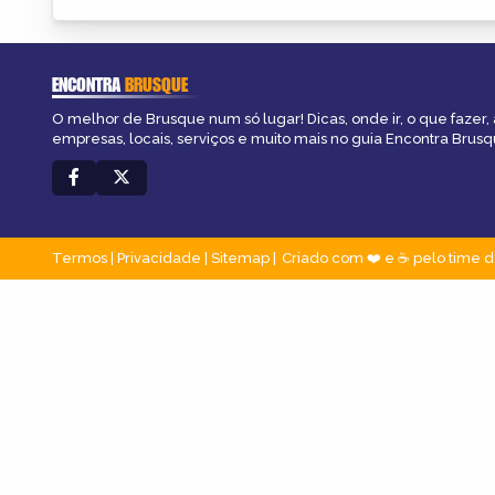
ENCONTRA
BRUSQUE
O melhor de Brusque num só lugar! Dicas, onde ir, o que fazer,
empresas, locais, serviços e muito mais no guia Encontra Brusq
Termos
|
Privacidade
|
Sitemap
Criado com ❤️ e ☕ pelo time d