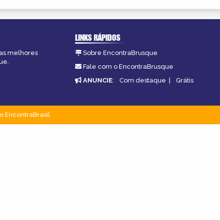
LINKS RÁPIDOS
 as melhores
Sobre EncontraBrusque
ue.
Fale com o EncontraBrusque
ANUNCIE
:
Com destaque
|
Grátis
o EncontraBrasil