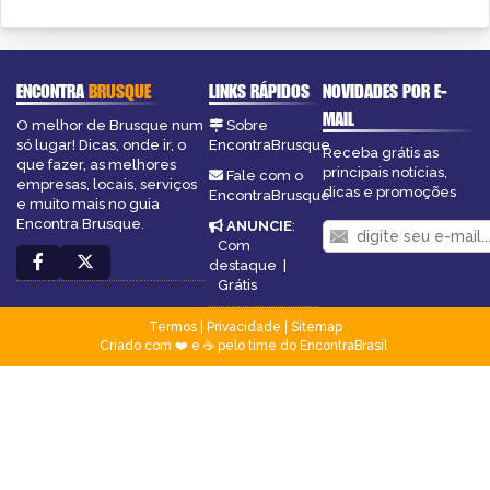
ENCONTRA
BRUSQUE
LINKS RÁPIDOS
NOVIDADES POR E-
MAIL
O melhor de Brusque num
Sobre
só lugar! Dicas, onde ir, o
EncontraBrusque
Receba grátis as
que fazer, as melhores
principais notícias,
Fale com o
empresas, locais, serviços
dicas e promoções
EncontraBrusque
e muito mais no guia
Encontra Brusque.
ANUNCIE
:
Com
destaque
|
Grátis
Termos
|
Privacidade
|
Sitemap
Criado com ❤️ e ☕ pelo time do EncontraBrasil