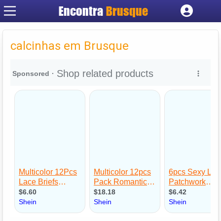
Encontra
Brusque
Cadastrar empresa
Fazer login
calcinhas em Brusque
Criar conta