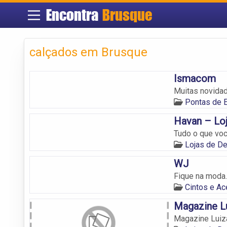
Encontra
Brusque
calçados em Brusque
Ismacom
Muitas novida
Pontas de 
Havan – Lo
Tudo o que voc
Lojas de D
WJ
Fique na moda.
Cintos e A
Magazine L
Magazine Luiz