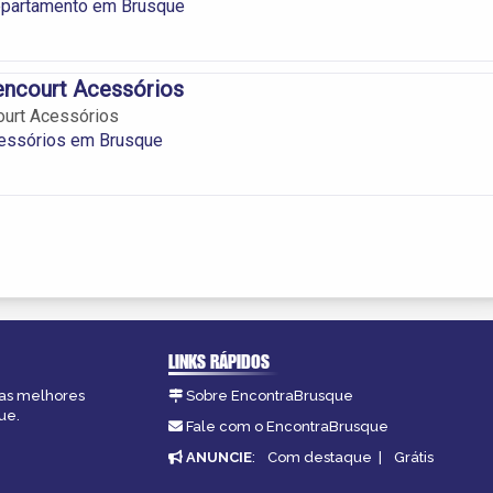
epartamento em Brusque
tencourt Acessórios
court Acessórios
cessórios em Brusque
LINKS RÁPIDOS
 as melhores
Sobre EncontraBrusque
ue.
Fale com o EncontraBrusque
ANUNCIE
:
Com destaque
|
Grátis