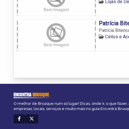
Lojas de D
Patrícia Bi
Patrícia Biten
Cintos e A
ENCONTRA
BRUSQUE
O melhor de Brusque num só lugar! Dicas, onde ir, o que fazer,
empresas, locais, serviços e muito mais no guia Encontra Brusq