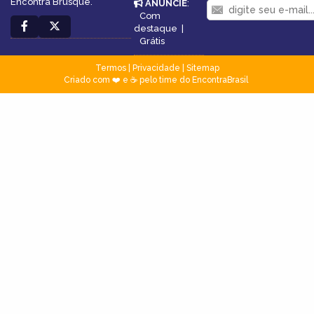
Encontra Brusque.
ANUNCIE
:
Com
destaque
|
Grátis
Termos
|
Privacidade
|
Sitemap
Criado com ❤️ e ☕ pelo time do EncontraBrasil