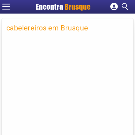
Encontra
Brusque
Cadastrar empresa
Fazer login
cabelereiros em Brusque
Criar conta