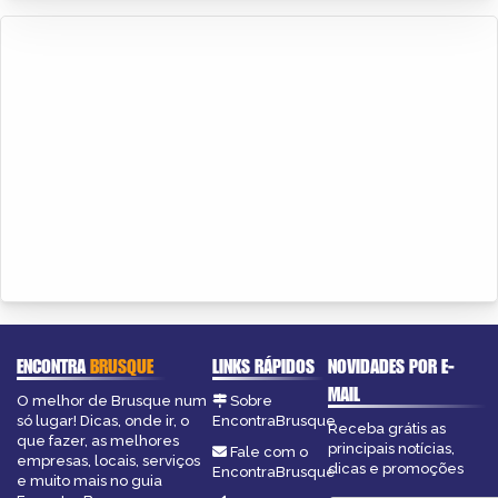
ENCONTRA
BRUSQUE
LINKS RÁPIDOS
NOVIDADES POR E-
MAIL
O melhor de Brusque num
Sobre
só lugar! Dicas, onde ir, o
EncontraBrusque
Receba grátis as
que fazer, as melhores
principais notícias,
Fale com o
empresas, locais, serviços
dicas e promoções
EncontraBrusque
e muito mais no guia