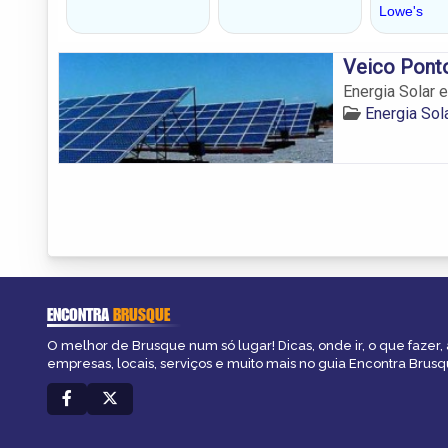
Veico Pon
Energia Solar 
Energia Sol
ENCONTRA
BRUSQUE
O melhor de Brusque num só lugar! Dicas, onde ir, o que fazer,
empresas, locais, serviços e muito mais no guia Encontra Brusq