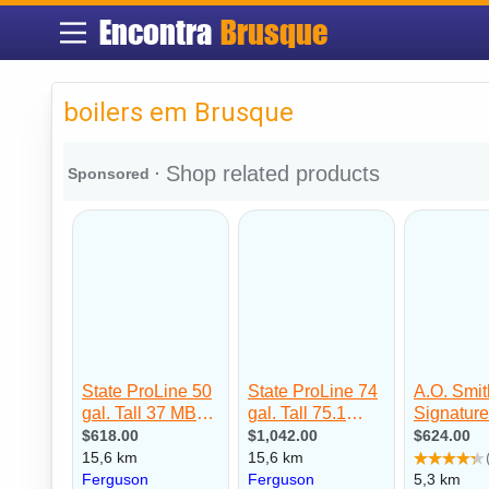
Encontra
Brusque
boilers em Brusque