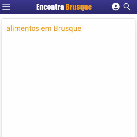
Encontra
Brusque
Cadastrar empresa
Fazer login
alimentos em Brusque
Criar conta