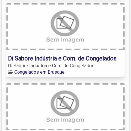
Di Sabore Indústria e Com. de Congelados
Di Sabore Indústria e Com. de Congelados
Congelados em Brusque