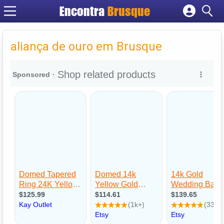
Encontra
Brusque
Cadastrar empresa
Fazer login
aliança de ouro em Brusque
Criar conta