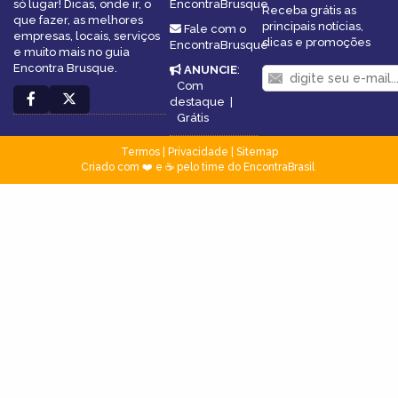
só lugar! Dicas, onde ir, o
EncontraBrusque
Receba grátis as
que fazer, as melhores
principais notícias,
Fale com o
empresas, locais, serviços
dicas e promoções
EncontraBrusque
e muito mais no guia
Encontra Brusque.
ANUNCIE
:
Com
destaque
|
Grátis
Termos
|
Privacidade
|
Sitemap
Criado com ❤️ e ☕ pelo time do EncontraBrasil