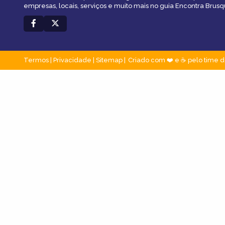
empresas, locais, serviços e muito mais no guia Encontra Brusq
Termos
|
Privacidade
|
Sitemap
Criado com ❤️ e ☕ pelo time d