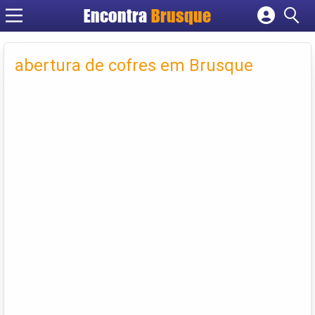
Encontra
Brusque
Cadastrar empresa
Fazer login
abertura de cofres em Brusque
Criar conta