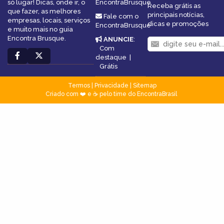
só lugar! Dicas, onde ir, o
EncontraBrusque
Receba grátis as
que fazer, as melhores
principais notícias,
Fale com o
empresas, locais, serviços
dicas e promoções
EncontraBrusque
e muito mais no guia
Encontra Brusque.
ANUNCIE
:
Com
destaque
|
Grátis
Termos
|
Privacidade
|
Sitemap
Criado com ❤️ e ☕ pelo time do EncontraBrasil